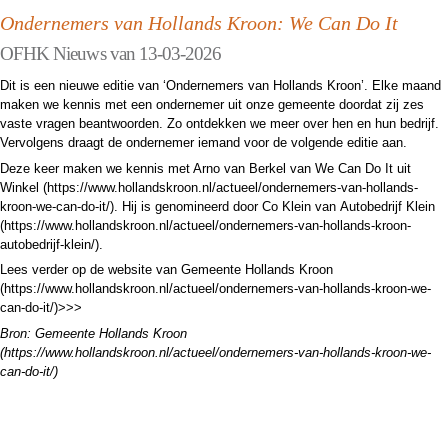
Ondernemers van Hollands Kroon: We Can Do It
OFHK Nieuws van 13-03-2026
Dit is een nieuwe editie van ‘Ondernemers van Hollands Kroon’. Elke maand
maken we kennis met een ondernemer uit onze gemeente doordat zij zes
vaste vragen beantwoorden. Zo ontdekken we meer over hen en hun bedrijf.
Vervolgens draagt de ondernemer iemand voor de volgende editie aan.
Deze keer maken we kennis met Arno van Berkel van We Can Do It uit
Winkel (https://www.hollandskroon.nl/actueel/ondernemers-van-hollands-
kroon-we-can-do-it/). Hij is genomineerd door Co Klein van Autobedrijf Klein
(https://www.hollandskroon.nl/actueel/ondernemers-van-hollands-kroon-
autobedrijf-klein/).
Lees verder op de website van Gemeente Hollands Kroon
(https://www.hollandskroon.nl/actueel/ondernemers-van-hollands-kroon-we-
can-do-it/)>>>
Bron: Gemeente Hollands Kroon
(https://www.hollandskroon.nl/actueel/ondernemers-van-hollands-kroon-we-
can-do-it/)