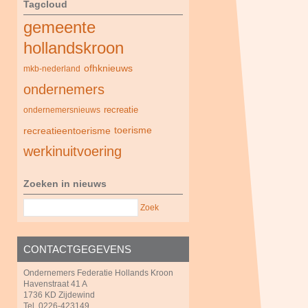
Tagcloud
gemeente
hollandskroon
ofhknieuws
mkb-nederland
ondernemers
recreatie
ondernemersnieuws
recreatieentoerisme
toerisme
werkinuitvoering
Zoeken in nieuws
Zoek
CONTACTGEGEVENS
Ondernemers Federatie Hollands Kroon
Havenstraat 41 A
1736 KD Zijdewind
Tel. 0226-423149