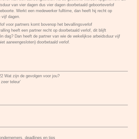
duur van vier dagen dus vier dagen doorbetaald geboorteverlof
boorte. Werkt een medewerker fulltime, dan heeft hij recht op
 vijf dagen.
lof voor partners komt bovenop het bevallingsverlof
ling heeft een partner recht op doorbetaald verlof, dit blijft
én dag? Dan heeft de partner van wie de wekelijkse arbeidsduur vijf
niet aaneengesloten) doorbetaald verlof.
22 Wat zijn de gevolgen voor jou?
zeer teleur’
 ondernemers, deadlines en tips