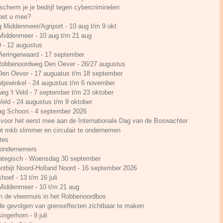
cherm je je bedrijf tegen cybercriminelen
Doet u mee?
g Middenmeer/Agriport - 10 aug t/m 9 okt
 Middenmeer - 10 aug t/m 21 aug
- 12 augustus
ieringerwaard - 17 september
 Robbenoordweg Den Oever - 26/27 augustus
 Den Oever - 17 auguatus t/m 18 september
utjewinkel - 24 augustus t/m 6 november
rweg 't Veld - 7 september t/m 23 oktober
 Veld - 24 augustus t/m 9 oktober
Dag Schoon - 4 september 2026
voor het eerst mee aan de Internationale Dag van de Boswachter
t mkb slimmer en circulair te ondernemen
tes
n ondernemers
ategisch - Woensdag 30 september
ontbijt Noord-Holland Noord - 16 september 2026
hoef - 13 t/m 16 juli
 Middenmeer - 10 t/m 21 aug
n de vleermuis in het Robbenoordbos
e gevolgen van grenseffecten zichtbaar te maken
ingerhorn - 9 juli