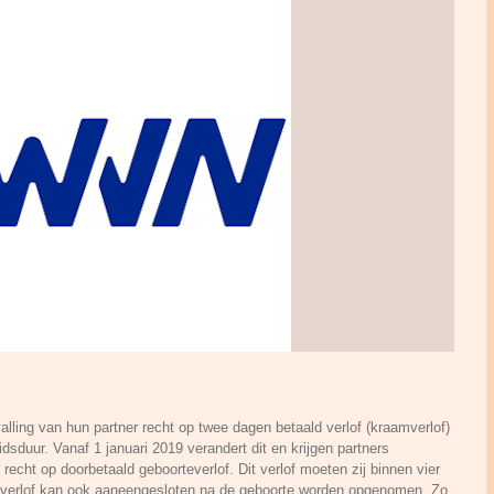
ing van hun partner recht op twee dagen betaald verlof (kraamverlof)
dsduur. Vanaf 1 januari 2019 verandert dit en krijgen partners
echt op doorbetaald geboorteverlof. Dit verlof moeten zij binnen vier
verlof kan ook aaneengesloten na de geboorte worden opgenomen. Zo