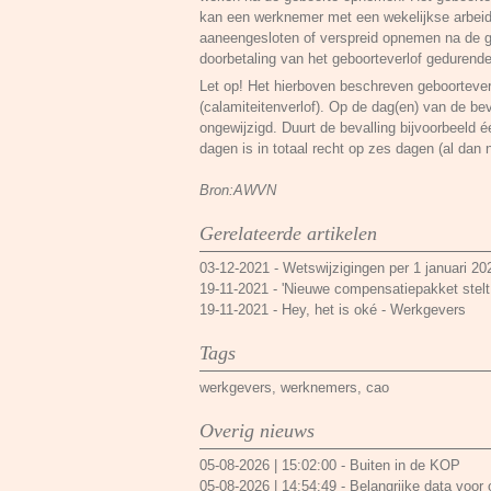
kan een werknemer met een wekelijkse arbeids
aaneengesloten of verspreid opnemen na de ge
doorbetaling van het geboorteverlof gedurende
Let op! Het hierboven beschreven geboortever
(calamiteitenverlof). Op de dag(en) van de beval
ongewijzigd. Duurt de bevalling bijvoorbeeld é
dagen is in totaal recht op zes dagen (al dan 
Bron:AWVN
Gerelateerde artikelen
03-12-2021
-
Wetswijzigingen per 1 januari 20
19-11-2021
-
'Nieuwe compensatiepakket stelt 
19-11-2021
-
Hey, het is oké - Werkgevers
Tags
werkgevers
,
werknemers
,
cao
Overig nieuws
05-08-2026 | 15:02:00
-
Buiten in de KOP
05-08-2026 | 14:54:49
-
Belangrijke data voor