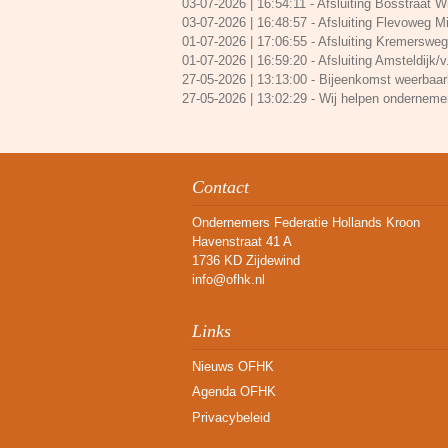
03-07-2026 | 16:54:11
-
Afsluiting Bosstraat Win
03-07-2026 | 16:48:57
-
Afsluiting Flevoweg Mi
01-07-2026 | 17:06:55
-
Afsluiting Kremersweg/
01-07-2026 | 16:59:20
-
Afsluiting Amsteldijk/v
27-05-2026 | 13:13:00
-
Bijeenkomst weerbaarh
27-05-2026 | 13:02:29
-
Wij helpen onderneme
Contact
Ondernemers Federatie Hollands Kroon
Havenstraat 41 A
1736 KD Zijdewind
info@ofhk.nl
Links
Nieuws OFHK
Agenda OFHK
Privacybeleid