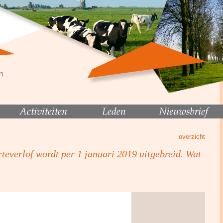
overzicht
teverlof wordt per 1 januari 2019 uitgebreid. Wat