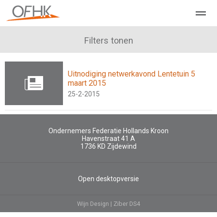
Ondernemers Federatie Hollands Kroon
Filters tonen
Leden - Lid worden?
Uitnodiging netwerkavond Lentetuin 5
Home
Zoeken
Nieuws
Agenda
Pag
maart 2015
25-2-2015
Ondernemers Federatie Hollands Kroon
Havenstraat 41 A
1736 KD
Zijdewind
Open desktopversie
Wijn Design |
Ziber DS4