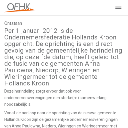
Ontstaan
Ondernemers Federatie Hollands Kroon
Leden - Lid worden?
Per 1 januari 2012 is de
Ondernemersfederatie Hollands Kroon
opgericht. De oprichting is een direct
Home
Zoeken
Nieuws
Agenda
Pag
gevolg van de gemeentelijke herindeling
die, op dezelfde datum, heeft geleid tot
de fusie van de gemeenten Anna
Paulowna, Niedorp, Wieringen en
Wieringermeer tot de gemeente
Hollands Kroon.
Deze herindeling zorgt ervoor dat ook voor
ondernemersverenigingen een sterke(re) samenwerking
noodzakelijk is.
Vanaf de aanloop naar de oprichting van de nieuwe gemeente
Hollands Kroon zijn de gezamenlijke ondernemersverenigingen
van Anna Paulowna, Niedorp, Wieringen en Wieringermeer met