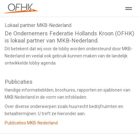
Lokaal partner MKB-Nederland
Ondernemers Federatie Hollands Kroon
Leden - Lid worden?
De Ondernemers Federatie Hollands Kroon (OFHK)
is lokaal partner van MKB-Nederland.
Dit betekent dat wij voor de lobby worden ondersteund door MKB-
Home
Zoeken
Nieuws
Agenda
Pag
Nederland en veelal ook gebruik kunnen maken van de landelijk
ontwikkelde lobby agenda.
Publicaties
Handige informatieblden, brochures, rapporten en sjablonen van
MKB Nederland in de vorm van infobladen.
Over diverse onderwerpen zoals huurrecht bedrijfruimten en
betaaltermijnen. U treft ze hieronder aan.
Publicaties MKB-Nederland