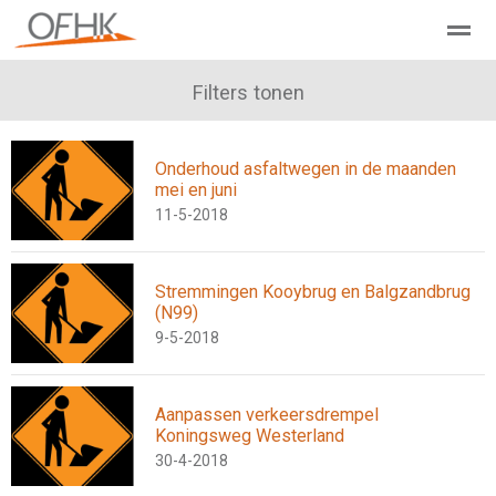
Ondernemers Federatie Hollands Kroon
Filters tonen
Leden - Lid worden?
Onderhoud asfaltwegen in de maanden
Home
Zoeken
Nieuws
Agenda
Pag
mei en juni
11-5-2018
Stremmingen Kooybrug en Balgzandbrug
(N99)
9-5-2018
Aanpassen verkeersdrempel
Koningsweg Westerland
30-4-2018