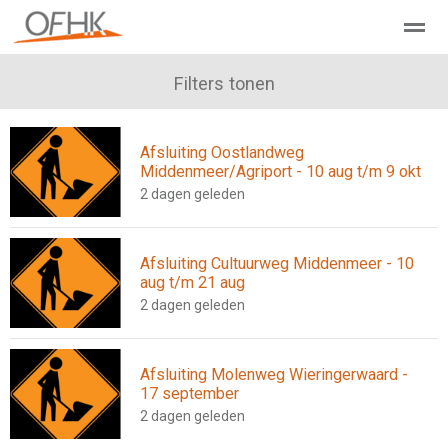
Ondernemers Federatie Hollands Kroon
Filters tonen
Leden - Lid worden?
Afsluiting Oostlandweg
Home
Zoeken
Nieuws
Agenda
Pag
Middenmeer/Agriport - 10 aug t/m 9 okt
2 dagen geleden
Afsluiting Cultuurweg Middenmeer - 10
aug t/m 21 aug
2 dagen geleden
Afsluiting Molenweg Wieringerwaard -
17 september
2 dagen geleden