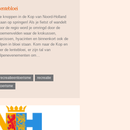
entebloei
e knoppen in de Kop van Noord-Holland
taan op springen! Als je fietst of wandelt
oor de regio word je omringd door de
loemenvelden waar de krokussen,
arcissen, hyacinten en binnenkort ook de
ulpen in bloei staan. Kom naar de Kop en
ier de lentebloei, er zijn tal van
ulpenevenementen om…
recreatieentoerisme
recreatie
toerisme