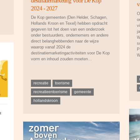
destinatiemarketing voor De Kop
v
2024 - 2027
O
De Kop gemeenten (Den Helder, Schagen,
o
Hollands Kroon en Texel) hebben opdracht
v
gegeven tot het doen van een onderzoek
j
onder bestuurders, ondernemers en andere
W
direct belanghebbenden naar de wijze
s
waarop vanaf 2024 de
P
destinatiemarketingactiviteiten voor De Kop
W
vorm en inhoud zouden moeten…
recreatie
toerisme
recreatieentoerisme
gemeente
hollandskroon