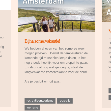
V
tuur
F
Bijna zomervakantie!
H
rig
z
We hebben al even van het zomerse weer
n
a
mogen proeven. Hoewel de temperaturen de
ie
H
komende tijd misschien ietsje dalen, is het
d
nog steeds heerlijk weer om eropuit te gaan.
d
En alsof dat nog niet genoeg is, staat de
b
langverwachte zomervakantie voor de deur!
Als je besluit om dit jaar…
recreatieentoerisme
recreatie
toerisme