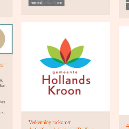
recreatieentoerisme
is
r,
ari
ties
 in
Verkenning toekomst
4