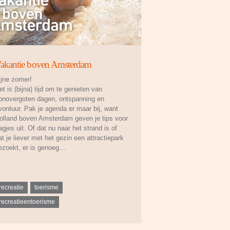
akantie boven Amsterdam
ijne zomer!
et is (bijna) tijd om te genieten van
onovergoten dagen, ontspanning en
vontuur. Pak je agenda er maar bij, want
olland boven Amsterdam geven je tips voor
agjes uit. Of dat nu naar het strand is of
at je liever met het gezin een attractiepark
ezoekt, er is genoeg…
recreatie
toerisme
recreatieentoerisme