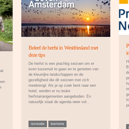
P
Beleef de herfst in Westfriesland met
i
deze tips
H
De herfst is een prachtig seizoen om er
B
even tussenuit te gaan en te genieten van
dat
d
de kleurrijke landschappen en de
p
gezelligheid die dit seizoen met zich
een
h
meebrengt. Als je op zoek bent naar een
e
i
hotel, worden er nu leuke
g
herfstarrangementen aangeboden. En
I
natuurlijk staat de agenda weer vol…
p
recreatie
toerisme