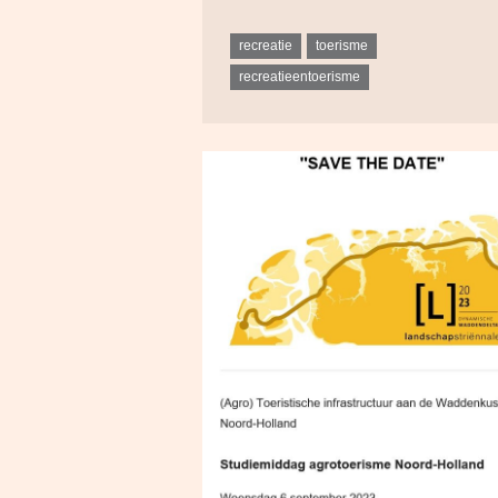
recreatie
toerisme
recreatieentoerisme