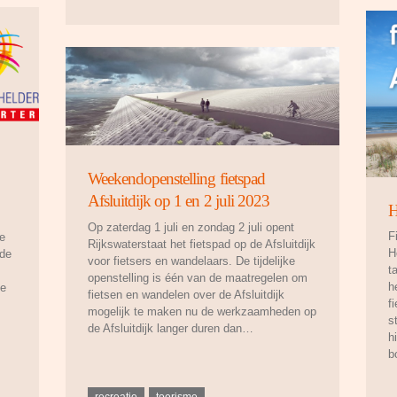
Weekendopenstelling fietspad
Afsluitdijk op 1 en 2 juli 2023
H
Op zaterdag 1 juli en zondag 2 juli opent
F
e
Rijkswaterstaat het fietspad op de Afsluitdijk
H
 de
voor fietsers en wandelaars. De tijdelijke
t
openstelling is één van de maatregelen om
h
ke
fietsen en wandelen over de Afsluitdijk
f
mogelijk te maken nu de werkzaamheden op
s
de Afsluitdijk langer duren dan…
h
b
recreatie
toerisme