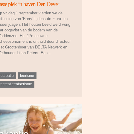
aste plek in haven Den Oever
p vrijdag 1 september vierden we de
nthulling van ‘Barry’ tijdens de Flora- en
isserijdagen. Het houten beeld werd vorig
aar opgevist van de bodem van de
addenzee. Het 17e eeuwse
cheepsornament is onthuld door directeur
iet Grootenboer van DELTA Netwerk en
ethouder Lilian Peters. Een…
recreatie
toerisme
recreatieentoerisme