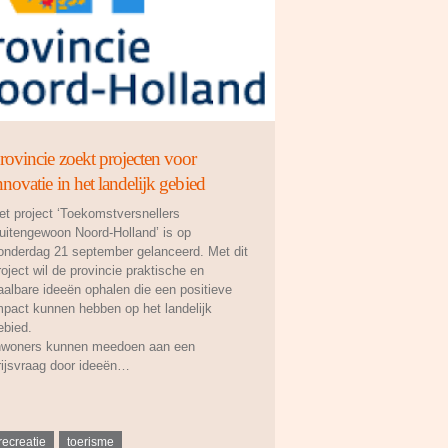
rovincie zoekt projecten voor
nnovatie in het landelijk gebied
et project ‘Toekomstversnellers
uitengewoon Noord-Holland’ is op
onderdag 21 september gelanceerd. Met dit
roject wil de provincie praktische en
aalbare ideeën ophalen die een positieve
mpact kunnen hebben op het landelijk
ebied.
nwoners kunnen meedoen aan een
rijsvraag door ideeën…
recreatie
toerisme