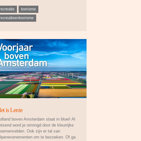
recreatie
toerisme
recreatieentoerisme
et is Lente
olland boven Amsterdam staat in bloei! Al
ietsend word je omringd door de kleurrijke
loemenvelden. Ook zijn er tal van
ulpenevenementen om te bezoeken. Of ga