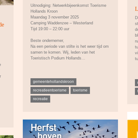
Uitnodiging: Netwerkbijeenkomst Toerisme
L
Hollands Kroon
Maandag 3 november 2025
D
Camping Waddenzee – Westerland
de
s
Tijd 19:00 – 22:00 uur
d
b
Beste ondernemer,
n
Na een periode van stilte is het weer tijd om
t
samen te komen. Wij, leden van het
v
Toeristisch Podium Hollands…
t
e
r
gemeentehollandskroon
recreatieentoerisme
toerisme
recreatie