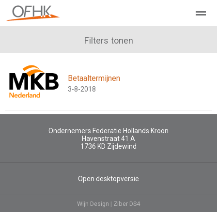
Ondernemers Federatie Hollands Kroon
Filters tonen
Leden - Lid worden?
Betaaltermijnen
Home
Zoeken
Nieuws
Agenda
Pag
3-8-2018
Ondernemers Federatie Hollands Kroon
Havenstraat 41 A
1736 KD
Zijdewind
Open desktopversie
Wijn Design |
Ziber DS4