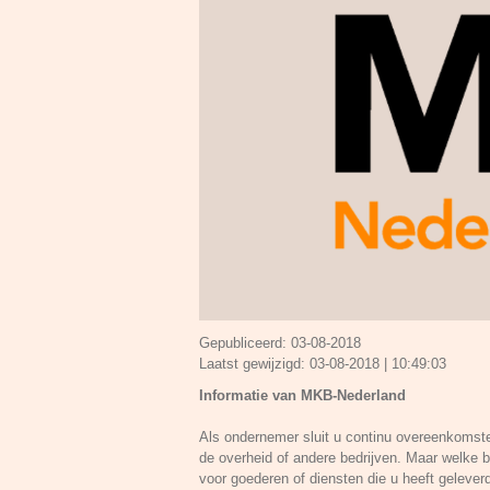
Gepubliceerd:
03-08-2018
Laatst gewijzigd:
03-08-2018 | 10:49:03
Informatie van MKB-Nederland
Als ondernemer sluit u continu overeenkoms
de overheid of andere bedrijven. Maar welke b
voor goederen of diensten die u heeft geleverd?