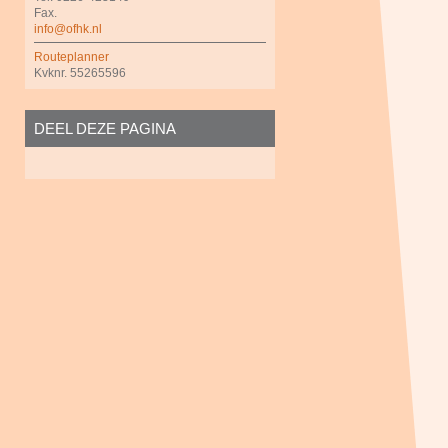
Fax.
info@ofhk.nl
Routeplanner
Kvknr. 55265596
DEEL DEZE PAGINA