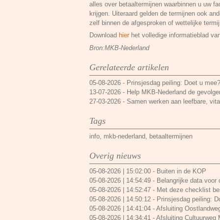
alles over betaaltermijnen waarbinnen u uw fa
krijgen. Uiteraard gelden de termijnen ook a
zelf binnen de afgesproken of wettelijke termij
Download
hier
het volledige informatieblad v
Bron:MKB-Nederland
Gerelateerde artikelen
05-08-2026
-
Prinsjesdag peiling: Doet u mee
13-07-2026
-
Help MKB-Nederland de gevolgen
27-03-2026
-
Samen werken aan leefbare, vita
Tags
info
,
mkb-nederland
,
betaaltermijnen
Overig nieuws
05-08-2026 | 15:02:00
-
Buiten in de KOP
05-08-2026 | 14:54:49
-
Belangrijke data voor
05-08-2026 | 14:52:47
-
Met deze checklist bes
05-08-2026 | 14:50:12
-
Prinsjesdag peiling: 
05-08-2026 | 14:41:04
-
Afsluiting Oostlandwe
05-08-2026 | 14:34:41
-
Afsluiting Cultuurweg