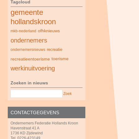
Tagcloud
gemeente
hollandskroon
ofhknieuws
mkb-nederland
ondernemers
recreatie
ondernemersnieuws
recreatieentoerisme
toerisme
werkinuitvoering
Zoeken in nieuws
Zoek
CONTACTGEGEVENS
Ondernemers Federatie Hollands Kroon
Havenstraat 41 A
1736 KD Zijdewind
Tel. 0226-423149