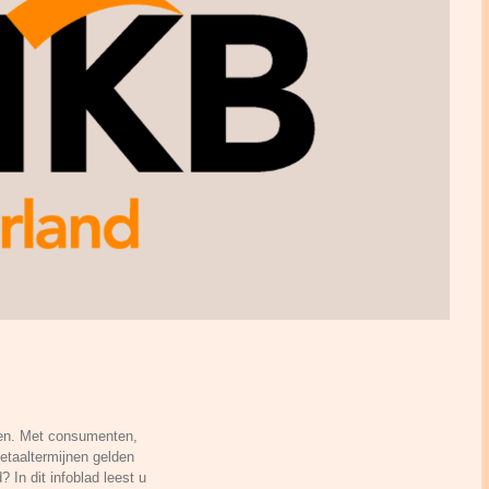
ten. Met consumenten,
etaaltermijnen gelden
 In dit infoblad leest u