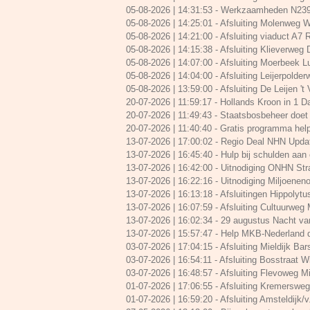
05-08-2026 | 14:31:53
-
Werkzaamheden N239 
05-08-2026 | 14:25:01
-
Afsluiting Molenweg W
05-08-2026 | 14:21:00
-
Afsluiting viaduct A7
05-08-2026 | 14:15:38
-
Afsluiting Klieverweg
05-08-2026 | 14:07:00
-
Afsluiting Moerbeek L
05-08-2026 | 14:04:00
-
Afsluiting Leijerpolde
05-08-2026 | 13:59:00
-
Afsluiting De Leijen 't
20-07-2026 | 11:59:17
-
Hollands Kroon in 1 
20-07-2026 | 11:49:43
-
Staatsbosbeheer doet 
20-07-2026 | 11:40:40
-
Gratis programma help
13-07-2026 | 17:00:02
-
Regio Deal NHN Upda
13-07-2026 | 16:45:40
-
Hulp bij schulden aa
13-07-2026 | 16:42:00
-
Uitnodiging ONHN Str
13-07-2026 | 16:22:16
-
Uitnodiging Miljoenen
13-07-2026 | 16:13:18
-
Afsluitingen Hippolytus
13-07-2026 | 16:07:59
-
Afsluiting Cultuurweg
13-07-2026 | 16:02:34
-
29 augustus Nacht va
13-07-2026 | 15:57:47
-
Help MKB-Nederland d
03-07-2026 | 17:04:15
-
Afsluiting Mieldijk Bars
03-07-2026 | 16:54:11
-
Afsluiting Bosstraat Win
03-07-2026 | 16:48:57
-
Afsluiting Flevoweg Mi
01-07-2026 | 17:06:55
-
Afsluiting Kremersweg/
01-07-2026 | 16:59:20
-
Afsluiting Amsteldijk/v