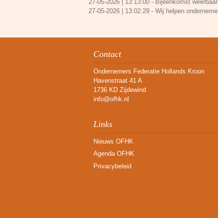
27-05-2026 | 13:13:00
-
Bijeenkomst weerbaarh
27-05-2026 | 13:02:29
-
Wij helpen onderneme
Contact
Ondernemers Federatie Hollands Kroon
Havenstraat 41 A
1736 KD Zijdewind
info@ofhk.nl
Links
Nieuws OFHK
Agenda OFHK
Privacybeleid