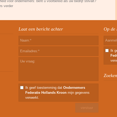
eid voor ondernemers: bent u voorbereid als uw bedrijf stilvalt?
rs verder
Laat een bericht achter
Op de 
Ik 
Fed
verw
Zoeken 
Ik geef toestemming dat
Ondernemers
Federatie Hollands Kroon
mijn gegevens
verwerkt.