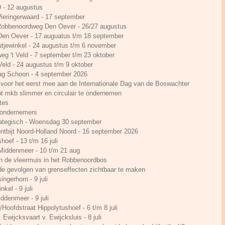
- 12 augustus
ieringerwaard - 17 september
 Robbenoordweg Den Oever - 26/27 augustus
 Den Oever - 17 auguatus t/m 18 september
utjewinkel - 24 augustus t/m 6 november
rweg 't Veld - 7 september t/m 23 oktober
 Veld - 24 augustus t/m 9 oktober
Dag Schoon - 4 september 2026
voor het eerst mee aan de Internationale Dag van de Boswachter
t mkb slimmer en circulair te ondernemen
tes
n ondernemers
ategisch - Woensdag 30 september
ontbijt Noord-Holland Noord - 16 september 2026
hoef - 13 t/m 16 juli
 Middenmeer - 10 t/m 21 aug
n de vleermuis in het Robbenoordbos
e gevolgen van grenseffecten zichtbaar te maken
ingerhorn - 9 juli
kel - 9 juli
ddenmeer - 9 juli
Hoofdstraat Hippolytushoef - 6 t/m 8 juli
. Ewijcksvaart v. Ewijcksluis - 8 juli