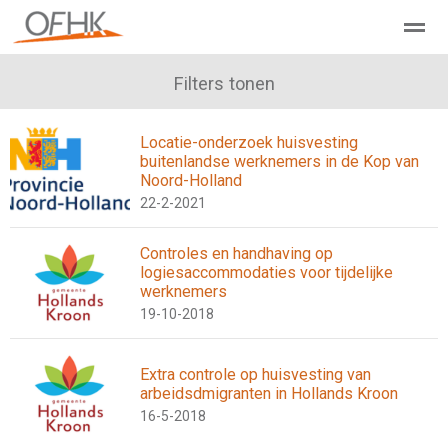
Ondernemers Federatie Hollands Kroon
Filters tonen
Leden - Lid worden?
Locatie-onderzoek huisvesting
buitenlandse werknemers in de Kop van
Home
Zoeken
Nieuws
Agenda
Pag
Noord-Holland
22-2-2021
Controles en handhaving op
logiesaccommodaties voor tijdelijke
werknemers
19-10-2018
Extra controle op huisvesting van
arbeidsdmigranten in Hollands Kroon
16-5-2018