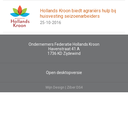
Hollands Kroon biedt agrariërs hulp bij
huisvesting seizoenarbeiders
25-10-2016
Ondernemers Federatie Hollands Kroon
Havenstraat 41 A
1736 KD
Zijdewind
Open desktopversie
Wijn Design |
Ziber DS4