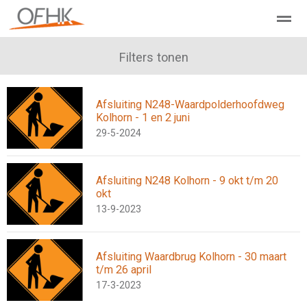
Ondernemers Federatie Hollands Kroon
Filters tonen
Leden - Lid worden?
Afsluiting N248-Waardpolderhoofdweg
Home
Zoeken
Nieuws
Agenda
Pag
Kolhorn - 1 en 2 juni
29-5-2024
Afsluiting N248 Kolhorn - 9 okt t/m 20
okt
13-9-2023
Afsluiting Waardbrug Kolhorn - 30 maart
t/m 26 april
17-3-2023