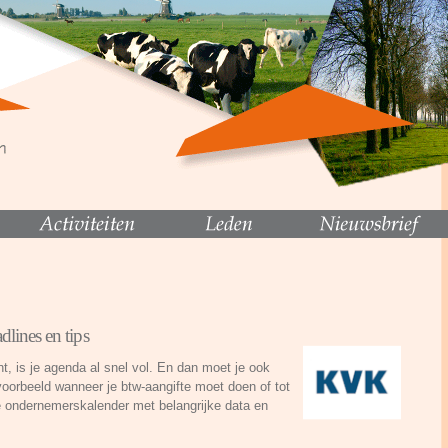
lines en tips
unt, is je agenda al snel vol. En dan moet je ook
voorbeeld wanneer je btw-aangifte moet doen of tot
e ondernemerskalender met belangrijke data en