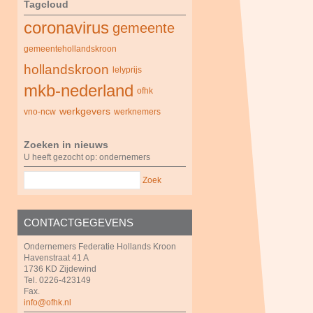
Tagcloud
coronavirus
gemeente
gemeentehollandskroon
hollandskroon
lelyprijs
mkb-nederland
ofhk
werkgevers
vno-ncw
werknemers
Zoeken in nieuws
U heeft gezocht op: ondernemers
Zoek
CONTACTGEGEVENS
Ondernemers Federatie Hollands Kroon
Havenstraat 41 A
1736 KD Zijdewind
Tel. 0226-423149
Fax.
info@ofhk.nl