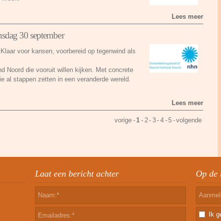
Lees meer
nsdag 30 september
Klaar voor kansen, voorbereid op tegenwind als
 Noord die vooruit willen kijken. Met concrete
e al stappen zetten in een veranderde wereld.
Lees meer
vorige
-
1
-
2
-
3
-
4
-
5
-
volgende
Laat een bericht achter
Op de 
Ik 