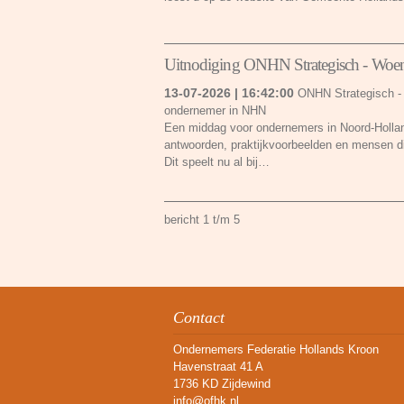
Uitnodiging ONHN Strategisch - Woe
13-07-2026 | 16:42:00
ONHN Strategisch - 
ondernemer in NHN
Een middag voor ondernemers in Noord-Holland
antwoorden, praktijkvoorbeelden en mensen di
Dit speelt nu al bij…
bericht 1 t/m 5
Contact
Ondernemers Federatie Hollands Kroon
Havenstraat 41 A
1736 KD Zijdewind
info@ofhk.nl