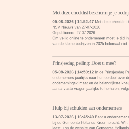
Met deze checklist bescherm je je bedri
05-08-2026 | 14:52:47
Met deze checklist b
NSV Nieuws van 27-07-2026
Gepubliceerd: 27-07-2026
Om veilig online te ondernemen moet je tijd in
van de kleine bedrijven in 2025 helemaal nie
Prinsjesdag peiling: Doet u mee?
05-08-2026 | 14:50:12
In de Prinsjesdag 
ondernemers jaarlijks naar hun oordeel over 
ondernemingsklimaat en de belangrijkste kne
aantal vaste vragen jaarlijks te herhalen, v
Hulp bij schulden aan ondernemers
13-07-2026 | 16:45:40
Bent u ondernemer e
bij de Gemeente Hollands Kroon terecht. Wilt 
leest u op de website van Gemeente Holland