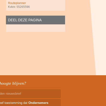
Routeplanner
Kvknr. 55265596
DEEL DEZE PAGINA
hoogte blijven?
geef toestemming dat
Ondernemers