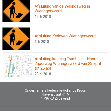
Afsluiting van de Walingsweg in
Wieringerwaard
15-6-2018
Afsluiting Kerkweg Wieringerwaard
6-6-2018
Afsluiting kruising Trambaan - Noord
Zijperweg Wieringerwaard van 23 april
tot 26 april
20-4-2018
Ondernemers Federatie Hollands Kroon
Havenstraat 41 A
1736 KD
Zijdewind