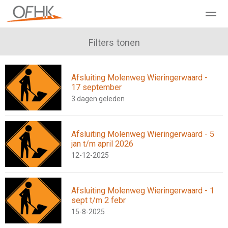
Ondernemers Federatie Hollands Kroon
Filters tonen
Leden - Lid worden?
Afsluiting Molenweg Wieringerwaard -
Home
Zoeken
Nieuws
Agenda
Pag
17 september
3 dagen geleden
Afsluiting Molenweg Wieringerwaard - 5
jan t/m april 2026
12-12-2025
Afsluiting Molenweg Wieringerwaard - 1
sept t/m 2 febr
15-8-2025