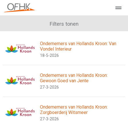
Ondernemers Federatie Hollands Kroon
Filters tonen
Leden - Lid worden?
Ondernemers van Hollands Kroon: Van
Home
Zoeken
Nieuws
Agenda
Pag
Vondel Interieur
18-5-2026
Ondernemers van Hollands Kroon:
Gewoon Goed van Jente
27-3-2026
Ondernemers van Hollands Kroon:
Zorgboerderij Witsmeer
27-3-2026