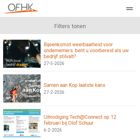
Ondernemers Federatie Hollands Kroon
Filters tonen
Leden - Lid worden?
Bijeenkomst weerbaarheid voor
ondernemers: bent u voorbereid als uw
Home
Zoeken
Nieuws
Agenda
Pag
bedrijf stilvalt?
27-5-2026
Samen aan Kop laatste kans
27-2-2026
Uitnodiging Tech@Connect op 12
februari bij Olof Schuur
6-2-2026