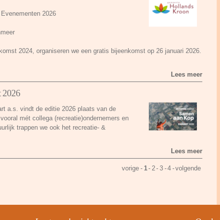
 Evenementen 2026
nmeer
omst 2024, organiseren we een gratis bijeenkomst op 26 januari 2026.
Lees meer
t 2026
 a.s. vindt de editie 2026 plaats van de
ooral mét collega (recreatie)ondernemers en
uurlijk trappen we ook het recreatie- &
Lees meer
vorige
-
1
-
2
-
3
-
4
-
volgende