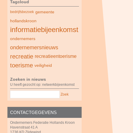
Tagcloud
gemeente
bedrijfsbezoek
hollandskroon
informatiebijeenkomst
ondernemers
ondernemersnieuws
recreatie
recreatieentoerisme
toerisme
veiligheid
Zoeken in nieuws
U heeft gezocht op: netwerkbijeenkomst
Zoek
CONTACTGEGEVENS
Ondernemers Federatie Hollands Kroon
Havenstraat 41 A
1736 KD Zijdewind