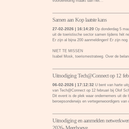
voorbereiding maakt dan het…
Samen aan Kop laatste kans
27-02-2026 | 16:14:20
Op donderdag 5 maar
uit de toeristische sector samen tijdens hét 
Er zijn al bijna 200 aanmeldingen! Er zijn no
NIET TE MISSEN
Isabel Mosk, toerismestrateeg. Over de belan
Uitnodiging Tech@Connect op 12 febru
06-02-2026 | 17:12:32
U bent van harte uit
van Tech@Connect op 12 februari bij Olof Sc
Dit event is de plek waar ondernemers uit de t
beroepsonderwijs en vertegenwoordigers van 
Uitnodiging en aanmelden netwerkwer
2026- Meerhoeve