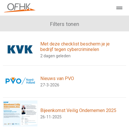
Ondernemers Federatie Hollands Kroon
Filters tonen
Leden - Lid worden?
Met deze checklist bescherm je je
Home
Zoeken
Nieuws
Agenda
Pag
bedrijf tegen cybercriminelen
2 dagen geleden
Nieuws van PVO
27-3-2026
Bijeenkomst Veilig Ondernemen 2025
26-11-2025