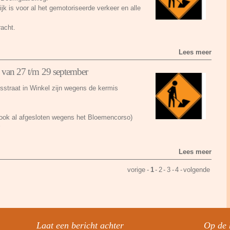
k is voor al het gemotoriseerde verkeer en alle
racht.
Lees meer
l van 27 t/m 29 september
straat in Winkel zijn wegens de kermis
ook al afgesloten wegens het Bloemencorso)
Lees meer
vorige
-
1
-
2
-
3
-
4
-
volgende
Laat een bericht achter
Op de 