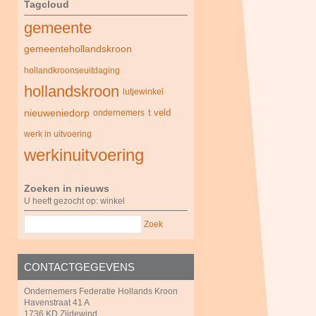
Tagcloud
gemeente
gemeentehollandskroon
hollandkroonseuitdaging
hollandskroon
lutjewinkel
nieuweniedorp
t veld
ondernemers
werk in uitvoering
werkinuitvoering
Zoeken in nieuws
U heeft gezocht op: winkel
Zoek
CONTACTGEGEVENS
Ondernemers Federatie Hollands Kroon
Havenstraat 41 A
1736 KD Zijdewind