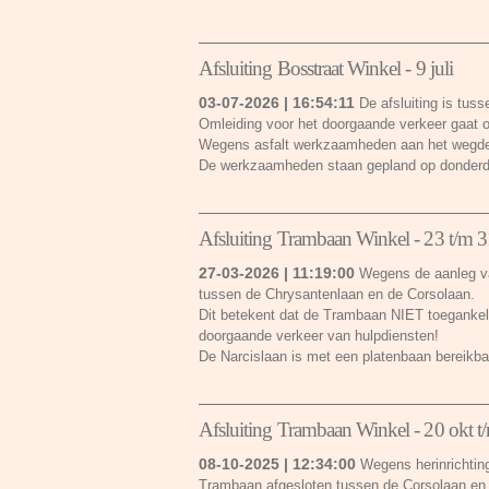
Afsluiting Bosstraat Winkel - 9 juli
03-07-2026 | 16:54:11
De afsluiting is tus
Omleiding voor het doorgaande verkeer gaat ov
Wegens asfalt werkzaamheden aan het wegdek
De werkzaamheden staan gepland op donderda
Afsluiting Trambaan Winkel - 23 t/m 3
27-03-2026 | 11:19:00
Wegens de aanleg va
tussen de Chrysantenlaan en de Corsolaan.
Dit betekent dat de Trambaan NIET toegankelij
doorgaande verkeer van hulpdiensten!
De Narcislaan is met een platenbaan bereikb
Afsluiting Trambaan Winkel - 20 okt t
08-10-2025 | 12:34:00
Wegens herinrichting
Trambaan afgesloten tussen de Corsolaan e