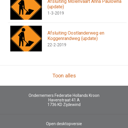
Afsluiting Molenvaart Anna Paulowna
(update)
1-3-2019
Afsluiting Oostlanderweg en
Koggenrandweg (update)
22-2-2019
Toon alles
Ondernemers Federatie Hollands Kroon
Havenstraat 41 A
1736 KD
Zijdewind
Open desktopversie