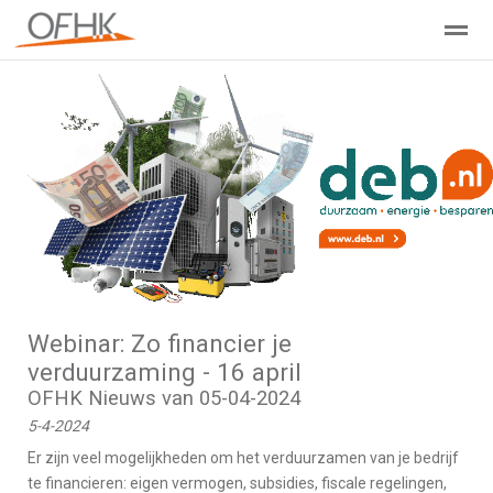
Ondernemers Federatie Hollands Kroon
Leden - Lid worden?
Home
Zoeken
Nieuws
Agenda
Pag
Webinar: Zo financier je
verduurzaming - 16 april
OFHK Nieuws van 05-04-2024
5-4-2024
Er zijn veel mogelijkheden om het verduurzamen van je bedrijf
te financieren: eigen vermogen, subsidies, fiscale regelingen,