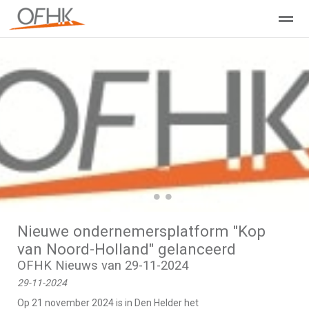
Ondernemers Federatie Hollands Kroon
Leden - Lid worden?
Home
Zoeken
Nieuws
Agenda
Pag
●
●
●
Nieuwe ondernemersplatform "Kop
van Noord-Holland" gelanceerd
OFHK Nieuws van 29-11-2024
29-11-2024
Op 21 november 2024 is in Den Helder het