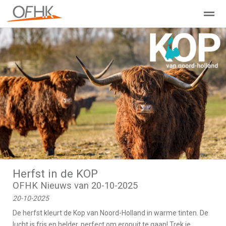
Ondernemers Federatie Hollands Kroon
Leden - Lid worden?
Home
Zoeken
Nieuws
Agenda
Pag
Herfst in de KOP
OFHK Nieuws van 20-10-2025
20-10-2025
De herfst kleurt de Kop van Noord-Holland in warme tinten. De
lucht is fris en helder, perfect om eropuit te gaan! Trek je