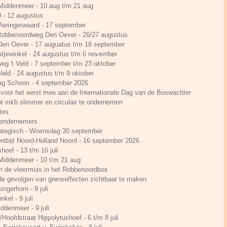
 Middenmeer - 10 aug t/m 21 aug
- 12 augustus
ieringerwaard - 17 september
 Robbenoordweg Den Oever - 26/27 augustus
 Den Oever - 17 auguatus t/m 18 september
utjewinkel - 24 augustus t/m 6 november
rweg 't Veld - 7 september t/m 23 oktober
 Veld - 24 augustus t/m 9 oktober
Dag Schoon - 4 september 2026
voor het eerst mee aan de Internationale Dag van de Boswachter
t mkb slimmer en circulair te ondernemen
tes
n ondernemers
ategisch - Woensdag 30 september
ontbijt Noord-Holland Noord - 16 september 2026
hoef - 13 t/m 16 juli
 Middenmeer - 10 t/m 21 aug
n de vleermuis in het Robbenoordbos
e gevolgen van grenseffecten zichtbaar te maken
ingerhorn - 9 juli
kel - 9 juli
ddenmeer - 9 juli
Hoofdstraat Hippolytushoef - 6 t/m 8 juli