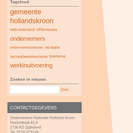
Tagcloud
gemeente
hollandskroon
ofhknieuws
mkb-nederland
ondernemers
recreatie
ondernemersnieuws
recreatieentoerisme
toerisme
werkinuitvoering
Zoeken in nieuws
Zoek
CONTACTGEGEVENS
Ondernemers Federatie Hollands Kroon
Havenstraat 41 A
1736 KD Zijdewind
Tel. 0226-423149