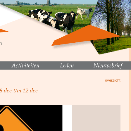
overzicht
 8 dec t/m 12 dec