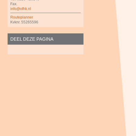
Fax.
info@ofhk.nl
Routeplanner
Kvknr. 55265596
DEEL DEZE PAGINA