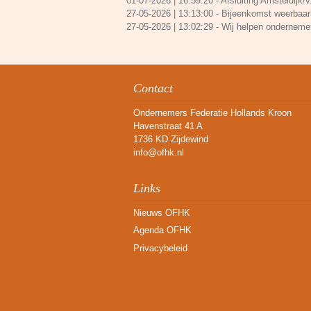
01-07-2026 | 16:59:20
-
Afsluiting Amsteldijk/v
27-05-2026 | 13:13:00
-
Bijeenkomst weerbaarh
27-05-2026 | 13:02:29
-
Wij helpen onderneme
Contact
Ondernemers Federatie Hollands Kroon
Havenstraat 41 A
1736 KD Zijdewind
info@ofhk.nl
Links
Nieuws OFHK
Agenda OFHK
Privacybeleid