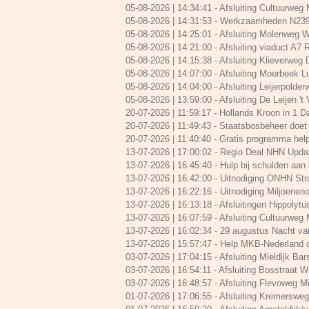
05-08-2026 | 14:34:41
-
Afsluiting Cultuurweg
05-08-2026 | 14:31:53
-
Werkzaamheden N239 
05-08-2026 | 14:25:01
-
Afsluiting Molenweg W
05-08-2026 | 14:21:00
-
Afsluiting viaduct A7
05-08-2026 | 14:15:38
-
Afsluiting Klieverweg
05-08-2026 | 14:07:00
-
Afsluiting Moerbeek L
05-08-2026 | 14:04:00
-
Afsluiting Leijerpolde
05-08-2026 | 13:59:00
-
Afsluiting De Leijen 't
20-07-2026 | 11:59:17
-
Hollands Kroon in 1 
20-07-2026 | 11:49:43
-
Staatsbosbeheer doet 
20-07-2026 | 11:40:40
-
Gratis programma help
13-07-2026 | 17:00:02
-
Regio Deal NHN Upda
13-07-2026 | 16:45:40
-
Hulp bij schulden aa
13-07-2026 | 16:42:00
-
Uitnodiging ONHN Str
13-07-2026 | 16:22:16
-
Uitnodiging Miljoenen
13-07-2026 | 16:13:18
-
Afsluitingen Hippolytus
13-07-2026 | 16:07:59
-
Afsluiting Cultuurweg
13-07-2026 | 16:02:34
-
29 augustus Nacht va
13-07-2026 | 15:57:47
-
Help MKB-Nederland d
03-07-2026 | 17:04:15
-
Afsluiting Mieldijk Bars
03-07-2026 | 16:54:11
-
Afsluiting Bosstraat Win
03-07-2026 | 16:48:57
-
Afsluiting Flevoweg Mi
01-07-2026 | 17:06:55
-
Afsluiting Kremersweg/