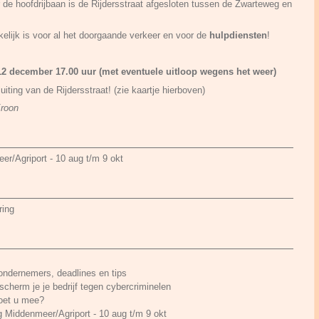
e hoofdrijbaan is de Rijdersstraat afgesloten tussen de Zwarteweg en
elijk is voor al het doorgaande verkeer en voor de
hulpdiensten
!
2 december 17.00 uur (met eventuele uitloop wegens het weer)
iting van de Rijdersstraat! (zie kaartje hierboven)
Kroon
r/Agriport - 10 aug t/m 9 okt
ring
 ondernemers, deadlines en tips
cherm je je bedrijf tegen cybercriminelen
Doet u mee?
g Middenmeer/Agriport - 10 aug t/m 9 okt