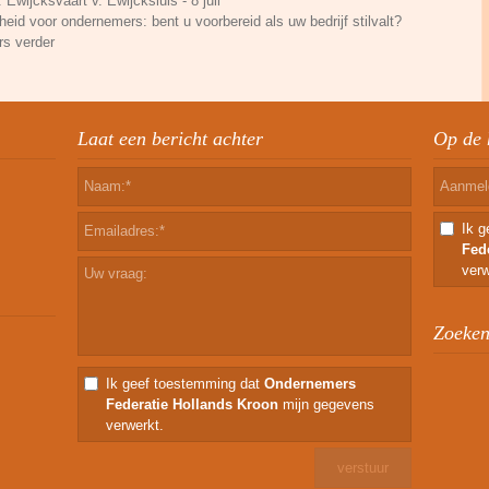
. Ewijcksvaart v. Ewijcksluis - 8 juli
eid voor ondernemers: bent u voorbereid als uw bedrijf stilvalt?
rs verder
Laat een bericht achter
Op de 
Ik 
Fed
verw
Zoeken 
Ik geef toestemming dat
Ondernemers
Federatie Hollands Kroon
mijn gegevens
verwerkt.