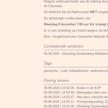
Wegens werkzaamheden aan de riolering door d
de Clauslaan.
Dit betekent dat de Rijdersstraat
NIET
toegank
De afsluitingen vinden plaats van:
Maandag 8 december 7.00 uur t/m vrijdag 1
Er is een omleiding van kracht wegens de afslu
Bron: Aangeleverd door Gemeente Hollands 
Gerelateerde artikelen
05-08-2026
-
Afsluiting Oostlandweg Middenmee
Tags
gemeente
,
t veld
,
hollandskroon
,
werkinuitvoe
Overig nieuws
05-08-2026 | 15:02:00
-
Buiten in de KOP
05-08-2026 | 14:54:49
-
Belangrijke data voor
05-08-2026 | 14:52:47
-
Met deze checklist bes
05-08-2026 | 14:50:12
-
Prinsjesdag peiling: 
05-08-2026 | 14:41:04
-
Afsluiting Oostlandwe