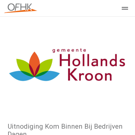
Ondernemers Federatie Hollands Kroon
Leden - Lid worden?
Home
Zoeken
Nieuws
Agenda
Pag
Uitnodiging Kom Binnen Bij Bedrijven
Dagen