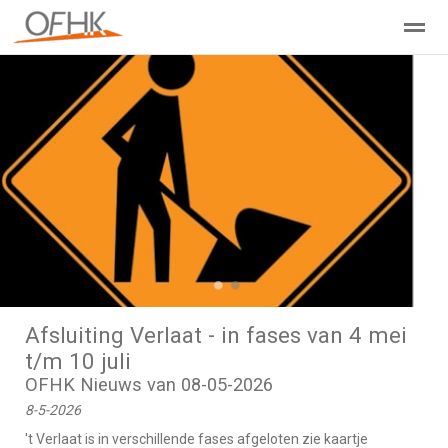
Ondernemers Federatie Hollands Kroon
Leden - Lid worden?
Home
Zoeken
Nieuws
Agenda
Pag
●
●
Afsluiting Verlaat - in fases van 4 mei
t/m 10 juli
OFHK Nieuws van 08-05-2026
8-5-2026
't Verlaat is in verschillende fases afgeloten zie kaartje