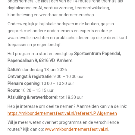
ondernemers. Je kiest één van de 14 routes rond thema’s als
digitalisering en AI, verduurzaming, teamontwikkeling,
klantbeleving en weerbaar ondernemerschap.
Onderweg kijk je bij lokale bedrijven in de keuken, ga je in
gesprek met andere ondernemers en experts en doe je
waardevolle inzichten en praktische ideeën op die je direct kunt
toepassen in je eigen bedrijf.
Het programma start en eindigt op
Sportcentrum Papendal,
Papendallaan 9, 6816 VD Arnhem.
Datum:
donderdag 18 juni 2026
Ontvangst & registratie:
9.00 – 10.00 uur
Plenaire opening:
10.00 – 10.20 uur
Route:
10.20 – 15.15 uur
Afsluiting & netwerkborrel:
tot 18.30 uur
Heb je interesse om deel te nemen? Aanmelden kan via de link:
https://mkbondernemersfestival.nl/referer/LP Algemeen
Wil je meer weten over het programma en de verschillende
routes? Kijk dan op:
www.mkbondernemersfestival.nl
.