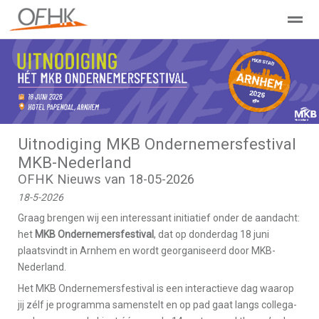
Ondernemers Federatie Hollands Kroon
Leden - Lid worden?
Home
Zoeken
Nieuws
Agenda
Pag
Uitnodiging MKB Ondernemersfestival
MKB-Nederland
OFHK Nieuws van 18-05-2026
18-5-2026
Graag brengen wij een interessant initiatief onder de aandacht:
het
MKB Ondernemersfestival
, dat op donderdag 18 juni
plaatsvindt in Arnhem en wordt georganiseerd door MKB-
Nederland.
Het MKB Ondernemersfestival is een interactieve dag waarop
jij zélf je programma samenstelt en op pad gaat langs collega-