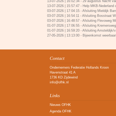
13-07-2026 | 16:02:34
-
29 augustus Nacht va
13-07-2026 | 15:57:47
-
Help MKB-Nederland d
03-07-2026 | 17:04:15
-
Afsluiting Mieldijk Bars
03-07-2026 | 16:54:11
-
Afsluiting Bosstraat Win
03-07-2026 | 16:48:57
-
Afsluiting Flevoweg Mi
01-07-2026 | 17:06:55
-
Afsluiting Kremersweg/
01-07-2026 | 16:59:20
-
Afsluiting Amsteldijk/v
27-05-2026 | 13:13:00
-
Bijeenkomst weerbaarh
Contact
Ondernemers Federatie Hollands Kroon
Havenstraat 41 A
1736 KD Zijdewind
info@ofhk.nl
Links
Nieuws OFHK
Agenda OFHK