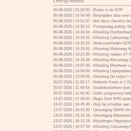
Overig nieuws
05-08-2026 | 15:02:00
-
Buiten in de KOP
05-08-2026 | 14:54:49
-
Belangrijke data voor
05-08-2026 | 14:52:47
-
Met deze checklist bes
05-08-2026 | 14:50:12
-
Prinsjesdag peiling: 
05-08-2026 | 14:41:04
-
Afsluiting Oostlandwe
05-08-2026 | 14:34:41
-
Afsluiting Cultuurweg
05-08-2026 | 14:31:53
-
Werkzaamheden N239 
05-08-2026 | 14:25:01
-
Afsluiting Molenweg W
05-08-2026 | 14:21:00
-
Afsluiting viaduct A7
05-08-2026 | 14:15:38
-
Afsluiting Klieverweg
05-08-2026 | 14:07:00
-
Afsluiting Moerbeek L
05-08-2026 | 14:04:00
-
Afsluiting Leijerpolde
05-08-2026 | 13:59:00
-
Afsluiting De Leijen 't
20-07-2026 | 11:59:17
-
Hollands Kroon in 1 
20-07-2026 | 11:49:43
-
Staatsbosbeheer doet 
20-07-2026 | 11:40:40
-
Gratis programma help
13-07-2026 | 17:00:02
-
Regio Deal NHN Upda
13-07-2026 | 16:45:40
-
Hulp bij schulden aa
13-07-2026 | 16:42:00
-
Uitnodiging ONHN Str
13-07-2026 | 16:22:16
-
Uitnodiging Miljoenen
13-07-2026 | 16:13:18
-
Afsluitingen Hippolytus
13-07-2026 | 16:07:59
-
Afsluiting Cultuurweg