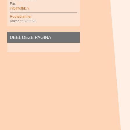
Fax.
info@ofhk.nl
Routeplanner
Kvknr. 55265596
DEEL DEZE PAGINA