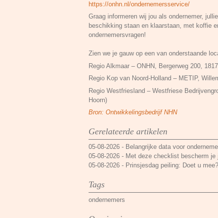
https://onhn.nl/ondernemersservice/
Graag informeren wij jou als ondernemer, jullie
beschikking staan en klaarstaan, met koffie en 
ondernemersvragen!
Zien we je gauw op een van onderstaande loc
Regio Alkmaar – ONHN, Bergerweg 200, 181
Regio Kop van Noord-Holland – METIP, Wille
Regio Westfriesland – Westfriese Bedrijven
Hoorn)
Bron: Ontwikkelingsbedrijf NHN
Gerelateerde artikelen
05-08-2026
-
Belangrijke data voor ondernemer
05-08-2026
-
Met deze checklist bescherm je j
05-08-2026
-
Prinsjesdag peiling: Doet u mee
Tags
ondernemers