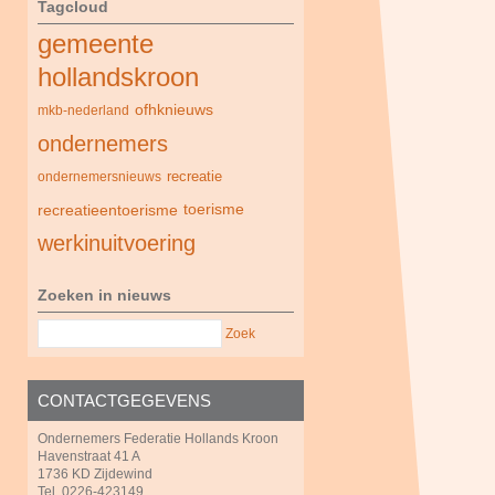
Tagcloud
gemeente
hollandskroon
ofhknieuws
mkb-nederland
ondernemers
recreatie
ondernemersnieuws
recreatieentoerisme
toerisme
werkinuitvoering
Zoeken in nieuws
Zoek
CONTACTGEGEVENS
Ondernemers Federatie Hollands Kroon
Havenstraat 41 A
1736 KD Zijdewind
Tel. 0226-423149