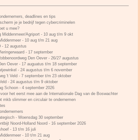
 ondernemers, deadlines en tips
cherm je je bedrijf tegen cybercriminelen
Doet u mee?
g Middenmeer/Agriport - 10 aug t/m 9 okt
 Middenmeer - 10 aug t/m 21 aug
- 12 augustus
ieringerwaard - 17 september
 Robbenoordweg Den Oever - 26/27 augustus
 Den Oever - 17 auguatus t/m 18 september
utjewinkel - 24 augustus t/m 6 november
rweg 't Veld - 7 september t/m 23 oktober
 Veld - 24 augustus t/m 9 oktober
Dag Schoon - 4 september 2026
voor het eerst mee aan de Internationale Dag van de Boswachter
t mkb slimmer en circulair te ondernemen
tes
n ondernemers
ategisch - Woensdag 30 september
ontbijt Noord-Holland Noord - 16 september 2026
hoef - 13 t/m 16 juli
 Middenmeer - 10 t/m 21 aug