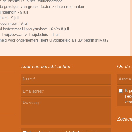
n de vleermuis in het Robbenoordbos
e gevolgen van grenseffecten zichtbaar te maken
ingerhorn - 9 juli
kel - 9 juli
ddenmeer - 9 juli
Hoofdstraat Hippolytushoef - 6 t/m 8 juli
. Ewijcksvaart v. Ewijcksluis - 8 juli
eid voor ondernemers: bent u voorbereid als uw bedrijf stilvalt?
Laat een bericht achter
Op de 
Ik 
Fed
verw
Zoeken 