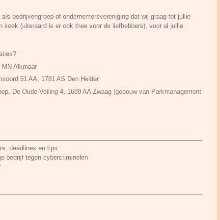
 als bedrijvengroep of ondernemersvereniging dat wij graag tot jullie
koek (uiteraard is er ook thee voor de liefhebbers), voor al jullie
aties?
7 MN Alkmaar
msoord 51 AA, 1781 AS Den Helder
groep, De Oude Veiling 4, 1689 AA Zwaag (gebouw van Parkmanagement
s, deadlines en tips
e bedrijf tegen cybercriminelen
?