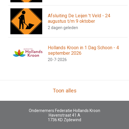
Afsluiting De Leijen 't Veld - 24
augustus t/m 9 oktober
2 dagen geleden
Hollands Kroon in 1 Dag Schoon - 4
september 2026
20-7-2026
Toon alles
Ondernemers Federatie Hollands Kroon
Havenstraat 41 A
1736 KD
Zijdewind