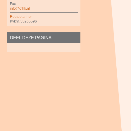
Fax.
info@ofhk.nl
Routeplanner
Kvknr. 55265596
DEEL DEZE PAGINA