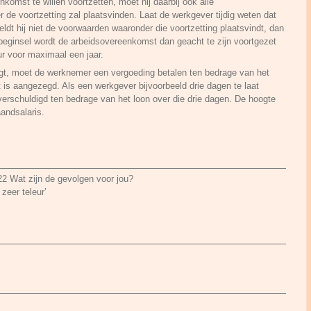
komst te willen voortzetten, moet hij daarbij ook alle
e voortzetting zal plaatsvinden. Laat de werkgever tijdig weten dat
ldt hij niet de voorwaarden waaronder die voortzetting plaatsvindt, dan
n beginsel wordt de arbeidsovereenkomst dan geacht te zijn voortgezet
r voor maximaal een jaar.
gt, moet de werknemer een vergoeding betalen ten bedrage van het
at is aangezegd. Als een werkgever bijvoorbeeld drie dagen te laat
verschuldigd ten bedrage van het loon over die drie dagen. De hoogte
andsalaris.
22 Wat zijn de gevolgen voor jou?
zeer teleur’