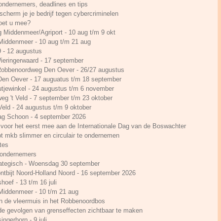
 ondernemers, deadlines en tips
cherm je je bedrijf tegen cybercriminelen
Doet u mee?
g Middenmeer/Agriport - 10 aug t/m 9 okt
 Middenmeer - 10 aug t/m 21 aug
- 12 augustus
ieringerwaard - 17 september
 Robbenoordweg Den Oever - 26/27 augustus
 Den Oever - 17 auguatus t/m 18 september
utjewinkel - 24 augustus t/m 6 november
rweg 't Veld - 7 september t/m 23 oktober
 Veld - 24 augustus t/m 9 oktober
Dag Schoon - 4 september 2026
voor het eerst mee aan de Internationale Dag van de Boswachter
t mkb slimmer en circulair te ondernemen
tes
n ondernemers
ategisch - Woensdag 30 september
ontbijt Noord-Holland Noord - 16 september 2026
hoef - 13 t/m 16 juli
 Middenmeer - 10 t/m 21 aug
n de vleermuis in het Robbenoordbos
e gevolgen van grenseffecten zichtbaar te maken
ingerhorn - 9 juli