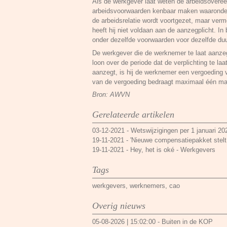
Als de werkgever laat weten de arbeidsovereen
arbeidsvoorwaarden kenbaar maken waaronder d
de arbeidsrelatie wordt voortgezet, maar verme
heeft hij niet voldaan aan de aanzegplicht. I
onder dezelfde voorwaarden voor dezelfde duu
De werkgever die de werknemer te laat aanze
loon over de periode dat de verplichting te la
aanzegt, is hij de werknemer een vergoeding 
van de vergoeding bedraagt maximaal één ma
Bron: AWVN
Gerelateerde artikelen
03-12-2021
-
Wetswijzigingen per 1 januari 20
19-11-2021
-
'Nieuwe compensatiepakket stelt 
19-11-2021
-
Hey, het is oké - Werkgevers
Tags
werkgevers
,
werknemers
,
cao
Overig nieuws
05-08-2026 | 15:02:00
-
Buiten in de KOP