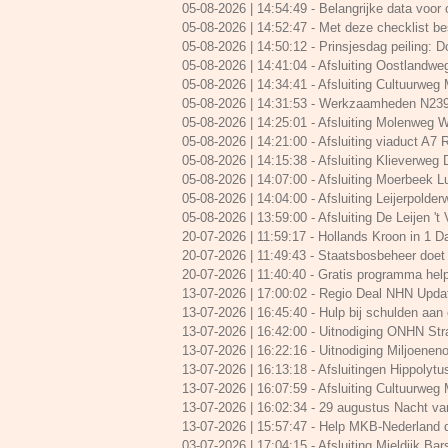
05-08-2026 | 14:54:49
-
Belangrijke data voor
05-08-2026 | 14:52:47
-
Met deze checklist bes
05-08-2026 | 14:50:12
-
Prinsjesdag peiling: 
05-08-2026 | 14:41:04
-
Afsluiting Oostlandwe
05-08-2026 | 14:34:41
-
Afsluiting Cultuurweg
05-08-2026 | 14:31:53
-
Werkzaamheden N239 
05-08-2026 | 14:25:01
-
Afsluiting Molenweg W
05-08-2026 | 14:21:00
-
Afsluiting viaduct A7
05-08-2026 | 14:15:38
-
Afsluiting Klieverweg
05-08-2026 | 14:07:00
-
Afsluiting Moerbeek L
05-08-2026 | 14:04:00
-
Afsluiting Leijerpolde
05-08-2026 | 13:59:00
-
Afsluiting De Leijen 't
20-07-2026 | 11:59:17
-
Hollands Kroon in 1 
20-07-2026 | 11:49:43
-
Staatsbosbeheer doet 
20-07-2026 | 11:40:40
-
Gratis programma help
13-07-2026 | 17:00:02
-
Regio Deal NHN Upda
13-07-2026 | 16:45:40
-
Hulp bij schulden aa
13-07-2026 | 16:42:00
-
Uitnodiging ONHN Str
13-07-2026 | 16:22:16
-
Uitnodiging Miljoenen
13-07-2026 | 16:13:18
-
Afsluitingen Hippolytus
13-07-2026 | 16:07:59
-
Afsluiting Cultuurweg
13-07-2026 | 16:02:34
-
29 augustus Nacht va
13-07-2026 | 15:57:47
-
Help MKB-Nederland d
03-07-2026 | 17:04:15
-
Afsluiting Mieldijk Bars