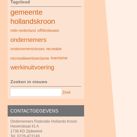
Tagcloud
gemeente
hollandskroon
ofhknieuws
mkb-nederland
ondernemers
recreatie
ondernemersnieuws
recreatieentoerisme
toerisme
werkinuitvoering
Zoeken in nieuws
Zoek
CONTACTGEGEVENS
Ondernemers Federatie Hollands Kroon
Havenstraat 41 A
1736 KD Zijdewind
Tel. 0226-423149