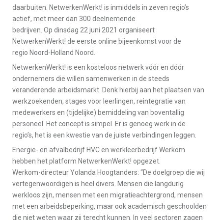
daarbuiten. NetwerkenWerkt! is inmiddels in zeven regio’s
actief, met meer dan 300 deelnemende
bedrijven. Op dinsdag 22 juni 2021 organiseert
NetwerkenWerkt! de eerste online bijeenkomst voor de
regio Noord-Holland Noord.
NetwerkenWerkt! is een kosteloos netwerk vóór en dóór
ondernemers die willen samenwerken in de steeds
veranderende arbeidsmarkt. Denk hierbij aan het plaatsen van
werkzoekenden, stages voor leerlingen, reintegratie van
medewerkers en (tijdelijke) bemiddeling van boventallig
personeel. Het concept is simpel. Er is genoeg werk in de
regio’s, het is een kwestie van de juiste verbindingen leggen.
Energie- en afvalbedrijf HVC en werkleerbedrijf Werkom
hebben het platform NetwerkenWerkt! opgezet.
Werkom-directeur Yolanda Hoogtanders: “De doelgroep die wij
vertegenwoordigen is heel divers. Mensen die langdurig
werkloos zijn, mensen met een migratieachtergrond, mensen
met een arbeidsbeperking, maar ook academisch geschoolden
die niet weten waar zij terecht kunnen. In veel sectoren zagen