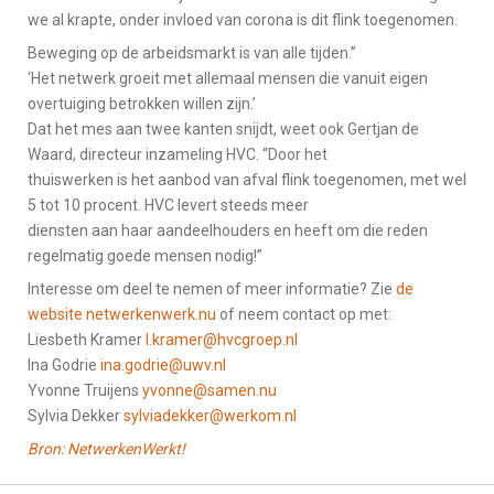
we al krapte, onder invloed van corona is dit flink toegenomen.
Beweging op de arbeidsmarkt is van alle tijden.”
‘Het netwerk groeit met allemaal mensen die vanuit eigen
overtuiging betrokken willen zijn.’
Dat het mes aan twee kanten snijdt, weet ook Gertjan de
Waard, directeur inzameling HVC. “Door het
thuiswerken is het aanbod van afval flink toegenomen, met wel
5 tot 10 procent. HVC levert steeds meer
diensten aan haar aandeelhouders en heeft om die reden
regelmatig goede mensen nodig!”
Interesse om deel te nemen of meer informatie? Zie
de
website netwerkenwerk.nu
of neem contact op met:
Liesbeth Kramer
l.kramer@hvcgroep.nl
Ina Godrie
ina.godrie@uwv.nl
Yvonne Truijens
yvonne@samen.nu
Sylvia Dekker
sylviadekker@werkom.nl
Bron: NetwerkenWerkt!