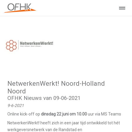
Ondernemers Federatie Hollands Kroon
Leden - Lid worden?
Home
Zoeken
Nieuws
Agenda
Pag
NetwerkenWerkt! Noord-Holland
Noord
OFHK Nieuws van 09-06-2021
9-6-2021
Online kick-off op
dinsdag 22 juni om 10.00
uur via MS Teams
NetwerkenWerkt! heeft zich in een jaar tijd ontwikkeld tot hét
werkgeversnetwerk van de Randstad en