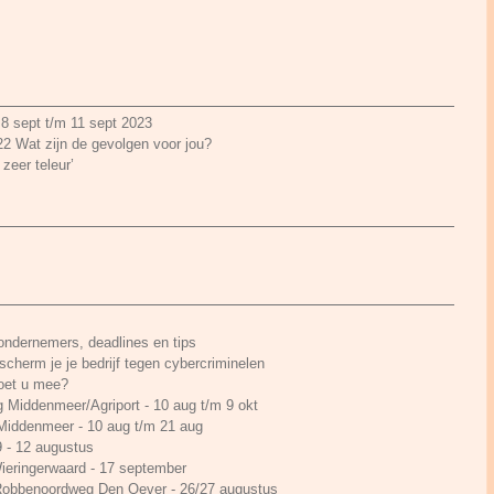
 8 sept t/m 11 sept 2023
22 Wat zijn de gevolgen voor jou?
zeer teleur’
 ondernemers, deadlines en tips
cherm je je bedrijf tegen cybercriminelen
Doet u mee?
g Middenmeer/Agriport - 10 aug t/m 9 okt
 Middenmeer - 10 aug t/m 21 aug
- 12 augustus
ieringerwaard - 17 september
 Robbenoordweg Den Oever - 26/27 augustus