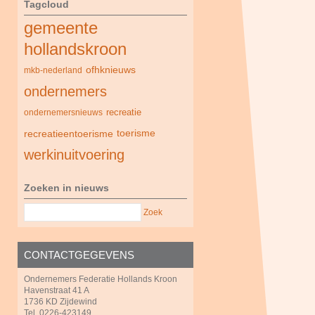
Tagcloud
gemeente
hollandskroon
ofhknieuws
mkb-nederland
ondernemers
recreatie
ondernemersnieuws
recreatieentoerisme
toerisme
werkinuitvoering
Zoeken in nieuws
Zoek
CONTACTGEGEVENS
Ondernemers Federatie Hollands Kroon
Havenstraat 41 A
1736 KD Zijdewind
Tel. 0226-423149