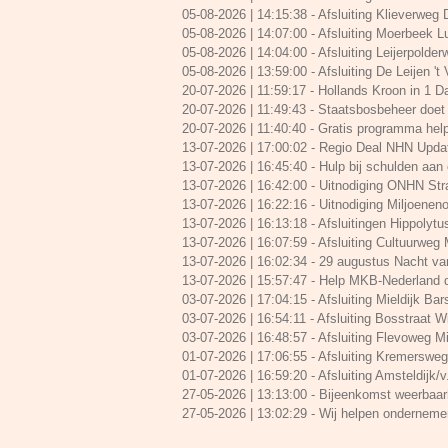
05-08-2026 | 14:15:38
-
Afsluiting Klieverweg
05-08-2026 | 14:07:00
-
Afsluiting Moerbeek L
05-08-2026 | 14:04:00
-
Afsluiting Leijerpolde
05-08-2026 | 13:59:00
-
Afsluiting De Leijen 't
20-07-2026 | 11:59:17
-
Hollands Kroon in 1 
20-07-2026 | 11:49:43
-
Staatsbosbeheer doet 
20-07-2026 | 11:40:40
-
Gratis programma help
13-07-2026 | 17:00:02
-
Regio Deal NHN Upda
13-07-2026 | 16:45:40
-
Hulp bij schulden aa
13-07-2026 | 16:42:00
-
Uitnodiging ONHN Str
13-07-2026 | 16:22:16
-
Uitnodiging Miljoenen
13-07-2026 | 16:13:18
-
Afsluitingen Hippolytus
13-07-2026 | 16:07:59
-
Afsluiting Cultuurweg
13-07-2026 | 16:02:34
-
29 augustus Nacht va
13-07-2026 | 15:57:47
-
Help MKB-Nederland d
03-07-2026 | 17:04:15
-
Afsluiting Mieldijk Bars
03-07-2026 | 16:54:11
-
Afsluiting Bosstraat Win
03-07-2026 | 16:48:57
-
Afsluiting Flevoweg Mi
01-07-2026 | 17:06:55
-
Afsluiting Kremersweg/
01-07-2026 | 16:59:20
-
Afsluiting Amsteldijk/v
27-05-2026 | 13:13:00
-
Bijeenkomst weerbaarh
27-05-2026 | 13:02:29
-
Wij helpen onderneme