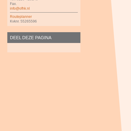
Fax.
info@ofhk.nl
Routeplanner
Kvknr. 55265596
DEEL DEZE PAGINA