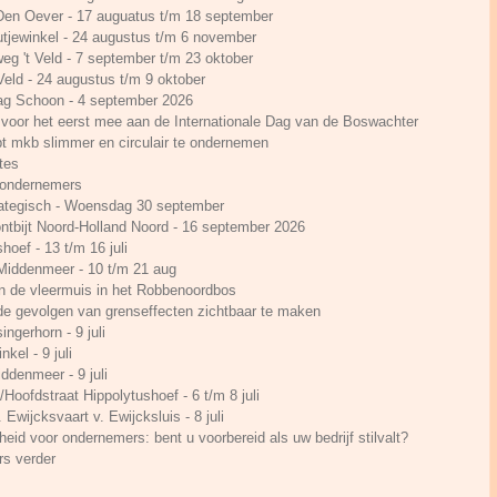
 Den Oever - 17 auguatus t/m 18 september
utjewinkel - 24 augustus t/m 6 november
rweg 't Veld - 7 september t/m 23 oktober
 Veld - 24 augustus t/m 9 oktober
Dag Schoon - 4 september 2026
voor het eerst mee aan de Internationale Dag van de Boswachter
t mkb slimmer en circulair te ondernemen
tes
n ondernemers
ategisch - Woensdag 30 september
ontbijt Noord-Holland Noord - 16 september 2026
hoef - 13 t/m 16 juli
 Middenmeer - 10 t/m 21 aug
n de vleermuis in het Robbenoordbos
e gevolgen van grenseffecten zichtbaar te maken
ingerhorn - 9 juli
kel - 9 juli
ddenmeer - 9 juli
Hoofdstraat Hippolytushoef - 6 t/m 8 juli
. Ewijcksvaart v. Ewijcksluis - 8 juli
eid voor ondernemers: bent u voorbereid als uw bedrijf stilvalt?
rs verder