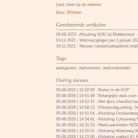
Lees meer
op de website
.
Bron: RPAnhn
Gerelateerde artikelen
04-08-2023
-
Afsluiting N242 bij Middenmeer -
03-12-2021
-
Wetswijzigingen per 1 januari 20
19-11-2021
-
'Nieuwe compensatiepakket stelt 
Tags
werkgevers
,
werknemers
,
werkzoekenden
Overig nieuws
05-08-2026 | 15:02:00
-
Buiten in de KOP
05-08-2026 | 14:54:49
-
Belangrijke data voor
05-08-2026 | 14:52:47
-
Met deze checklist bes
05-08-2026 | 14:50:12
-
Prinsjesdag peiling: 
05-08-2026 | 14:41:04
-
Afsluiting Oostlandwe
05-08-2026 | 14:34:41
-
Afsluiting Cultuurweg
05-08-2026 | 14:31:53
-
Werkzaamheden N239 
05-08-2026 | 14:25:01
-
Afsluiting Molenweg W
05-08-2026 | 14:21:00
-
Afsluiting viaduct A7