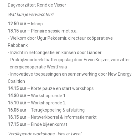
Dagvoorzitter: René de Visser
Wat kun je verwachten?
12.50 uur
– Inloop
13.15 uur
– Plenaire sessie met o.a.:
- Welkom door Ugur Pekdemir, directeur coöperatieve
Rabobank
- Inzicht in netcongestie en kansen door Liander
- Praktijkvoorbeeld batterijopslag door Erwin Keijzer, voorzitter
energiecoöperatie Westfrisia
- Innovatieve toepassingen en samenwerking door New Energy
Coalition
14.15 uur
– Korte pauze en start workshops
14.30 uur
– Workshopronde 1
15.10 uur
– Workshopronde 2
16.05 uur
– Terugkoppeling & afsluiting
16.15 uur
– Netwerkborrel & informatiemarkt
17.15 uur
– Einde bijeenkomst
Verdiepende workshops - kies er twee!