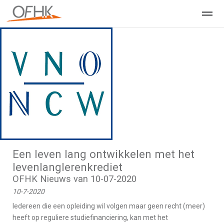
Ondernemers Federatie Hollands Kroon
Leden - Lid worden?
Home
Zoeken
Nieuws
Agenda
Pag
Een leven lang ontwikkelen met het
levenlanglerenkrediet
OFHK Nieuws van 10-07-2020
10-7-2020
Iedereen die een opleiding wil volgen maar geen recht (meer)
heeft op reguliere studiefinanciering, kan met het